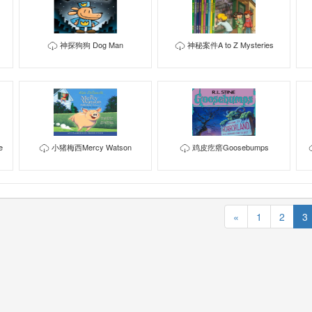
神探狗狗 Dog Man
神秘案件A to Z Mysteries
e
小猪梅西Mercy Watson
鸡皮疙瘩Goosebumps
«
1
2
3