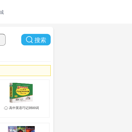
城
搜索
高中英语巧记3500词