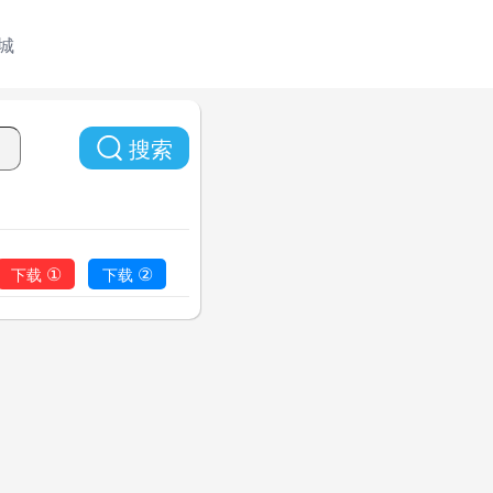
城
搜索
①
②
下载
下载