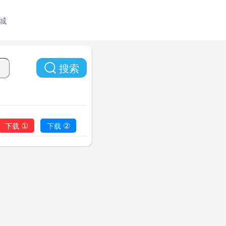
城
搜索
①
②
下载
下载